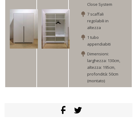
Close System
7 scaffali
regolabili in
altezza
1 tubo
appendiabiti
Dimensioni:
larghezza: 130cm,
altezza: 195cm,
profondità: 50cm
(montato)