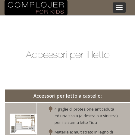
Toggle
navigati
Accessori per il letto
Accessori per letto a castello:
4 griglie di protezione anticaduta
ed una scala (a destra o a sinistra)
per il sistema letto Ticia
Materiale: multistrato in legno di